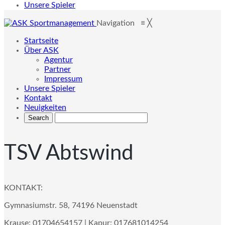
Unsere Spieler
Navigation
≡
╳
Startseite
Über ASK
Agentur
Partner
Impressum
Unsere Spieler
Kontakt
Neuigkeiten
TSV Abtswind
KONTAKT:
Gymnasiumstr. 58, 74196 Neuenstadt
Krause: 01704654157 | Kapur: 017681014254