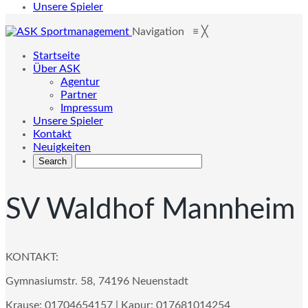
Unsere Spieler
Navigation
≡
╳
Startseite
Über ASK
Agentur
Partner
Impressum
Unsere Spieler
Kontakt
Neuigkeiten
SV Waldhof Mannheim
KONTAKT:
Gymnasiumstr. 58, 74196 Neuenstadt
Krause: 01704654157 | Kapur: 017681014254