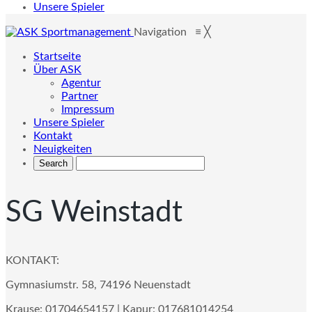
Unsere Spieler
Navigation
≡
╳
Startseite
Über ASK
Agentur
Partner
Impressum
Unsere Spieler
Kontakt
Neuigkeiten
SG Weinstadt
KONTAKT:
Gymnasiumstr. 58, 74196 Neuenstadt
Krause: 01704654157 | Kapur: 017681014254