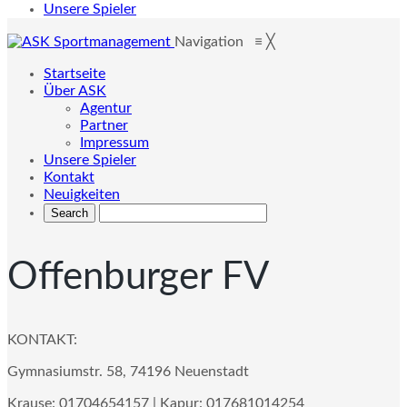
Unsere Spieler
Navigation
≡
╳
Startseite
Über ASK
Agentur
Partner
Impressum
Unsere Spieler
Kontakt
Neuigkeiten
Offenburger FV
KONTAKT:
Gymnasiumstr. 58, 74196 Neuenstadt
Krause: 01704654157 | Kapur: 017681014254