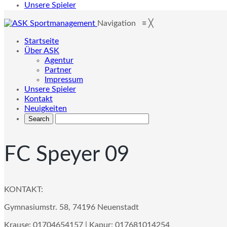
Unsere Spieler
Navigation
≡
╳
Startseite
Über ASK
Agentur
Partner
Impressum
Unsere Spieler
Kontakt
Neuigkeiten
FC Speyer 09
KONTAKT:
Gymnasiumstr. 58, 74196 Neuenstadt
Krause: 01704654157 | Kapur: 017681014254