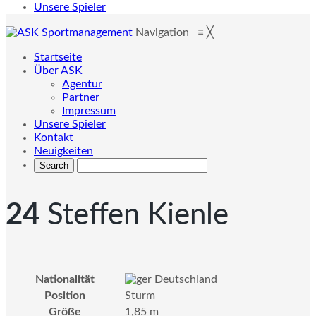
Unsere Spieler
Navigation
≡
╳
Startseite
Über ASK
Agentur
Partner
Impressum
Unsere Spieler
Kontakt
Neuigkeiten
24
Steffen Kienle
Nationalität
Deutschland
Position
Sturm
Größe
1,85 m