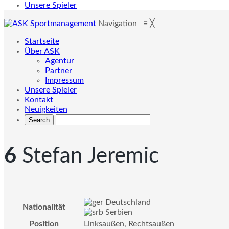
Unsere Spieler
Navigation
≡
╳
Startseite
Über ASK
Agentur
Partner
Impressum
Unsere Spieler
Kontakt
Neuigkeiten
6
Stefan Jeremic
Deutschland
Nationalität
Serbien
Position
Linksaußen, Rechtsaußen