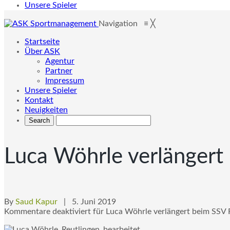
Unsere Spieler
Navigation
≡
╳
Startseite
Über ASK
Agentur
Partner
Impressum
Unsere Spieler
Kontakt
Neuigkeiten
Luca Wöhrle verlängert
By
Saud Kapur
| 5. Juni 2019
Kommentare deaktiviert
für Luca Wöhrle verlängert beim SSV 